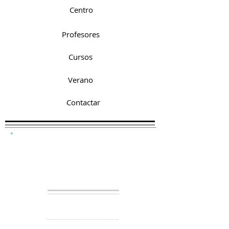
Centro
Profesores
Cursos
Verano
Contactar
Nuestro
Centro
Somos un centro
educativo donde
damos cursos de inglés