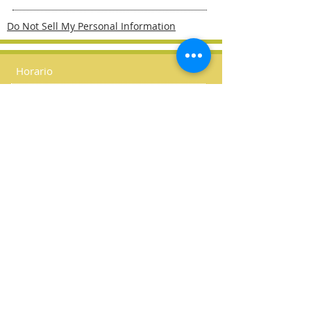
Do Not Sell My Personal Information
Horario
Lunes - Jueves
09:30 - 20:00
Viernes
09:30 - 18:00
Dirección
CES Centre of English Studies
C/ Periodista José Ombuena, 5, 1º
46010 Valencia
España
Teléfono