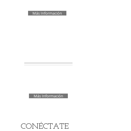
desde 1971.
Más Información
Nuestros
Cursos
Tenemos cursos en diferentes
niveles, desde los más básicos
hasta los más avanzados.
Más Información
CONÉCTATE